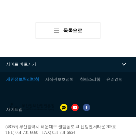
목록으로
사이트 바로가기
개인정보처리방침
저작권보호정책
청렴소리함
윤리경영
(재)
부
사이트맵
산
정
보
(48059) 부산광역시 해운대구 센텀동로 41 센텀벤처타운 205호
산
업
TEL) 051-731-6660
FAX) 051-731-6664