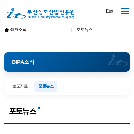
(재)
Eng
부
전
산
체
정
보
메
BIPA소식
포토뉴스
산
뉴
홈으로 가기
업
진
흥
원
BIPA소식
보도자료
포토뉴스
포토뉴스