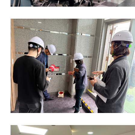
공고/알림
공지사항
사업공고
BIPA소식
보도자료
포토뉴스
사업안내
추진사업
입주시설안내
자료실
홍보자료
정기간행물