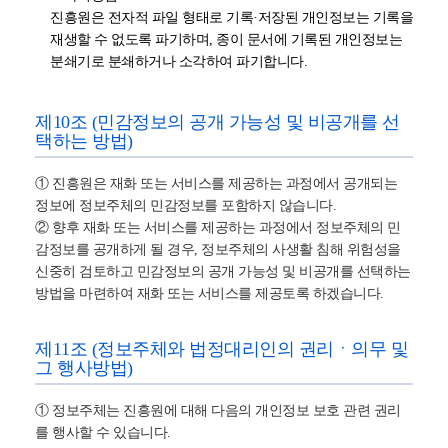
진흥원은 전자적 파일 형태로 기록·저장된 개인정보는 기록을
재생할 수 없도록 파기하며, 종이 문서에 기록된 개인정보는
분쇄기로 분쇄하거나 소각하여 파기합니다.
제10조 (민감정보의 공개 가능성 및 비공개를 선
택하는 방법)
① 진흥원은 재화 또는 서비스를 제공하는 과정에서 공개되는
정보에 정보주체의 민감정보를 포함하지 않습니다.
② 향후 재화 또는 서비스를 제공하는 과정에서 정보주체의 민
감정보를 공개하게 될 경우, 정보주체의 사생활 침해 위험성을
신중히 검토하고 민감정보의 공개 가능성 및 비공개를 선택하는
방법을 마련하여 재화 또는 서비스를 제공토록 하겠습니다.
제11조 (정보주체와 법정대리인의 권리ㆍ의무 및
그 행사방법)
① 정보주체는 진흥원에 대해 다음의 개인정보 보호 관련 권리
를 행사할 수 있습니다.