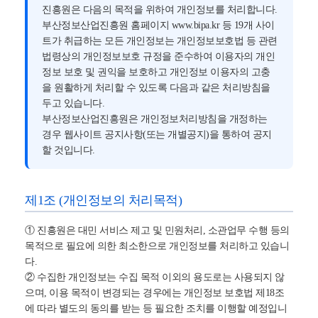
진흥원은 다음의 목적을 위하여 개인정보를 처리합니다.
부산정보산업진흥원 홈페이지 www.bipa.kr 등 19개 사이
트가 취급하는 모든 개인정보는 개인정보보호법 등 관련
법령상의 개인정보보호 규정을 준수하여 이용자의 개인
정보 보호 및 권익을 보호하고 개인정보 이용자의 고충
을 원활하게 처리할 수 있도록 다음과 같은 처리방침을
두고 있습니다.
부산정보산업진흥원은 개인정보처리방침을 개정하는
경우 웹사이트 공지사항(또는 개별공지)을 통하여 공지
할 것입니다.
제1조 (개인정보의 처리목적)
① 진흥원은 대민 서비스 제고 및 민원처리, 소관업무 수행 등의
목적으로 필요에 의한 최소한으로 개인정보를 처리하고 있습니
다.
② 수집한 개인정보는 수집 목적 이외의 용도로는 사용되지 않
으며, 이용 목적이 변경되는 경우에는 개인정보 보호법 제18조
에 따라 별도의 동의를 받는 등 필요한 조치를 이행할 예정입니