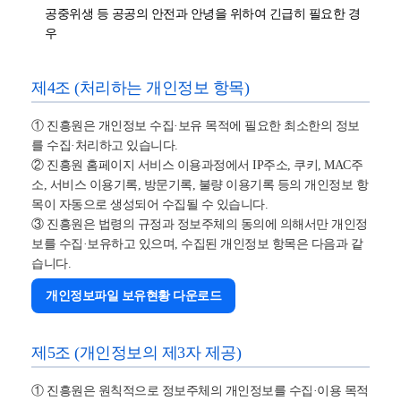
공중위생 등 공공의 안전과 안녕을 위하여 긴급히 필요한 경
우
제4조 (처리하는 개인정보 항목)
① 진흥원은 개인정보 수집·보유 목적에 필요한 최소한의 정보
를 수집·처리하고 있습니다.
② 진흥원 홈페이지 서비스 이용과정에서 IP주소, 쿠키, MAC주
소, 서비스 이용기록, 방문기록, 불량 이용기록 등의 개인정보 항
목이 자동으로 생성되어 수집될 수 있습니다.
③ 진흥원은 법령의 규정과 정보주체의 동의에 의해서만 개인정
보를 수집·보유하고 있으며, 수집된 개인정보 항목은 다음과 같
습니다.
개인정보파일 보유현황 다운로드
제5조 (개인정보의 제3자 제공)
① 진흥원은 원칙적으로 정보주체의 개인정보를 수집·이용 목적