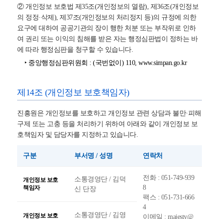
② 개인정보 보호법 제35조(개인정보의 열람), 제36조(개인정보
의 정정·삭제), 제37조(개인정보의 처리정지 등)의 규정에 의한
요구에 대하여 공공기관의 장이 행한 처분 또는 부작위로 인하
여 권리 또는 이익의 침해를 받은 자는 행정심판법이 정하는 바
에 따라 행정심판을 청구할 수 있습니다.
‣ 중앙행정심판위원회 : (국번없이) 110, www.simpan.go.kr
제14조 (개인정보 보호책임자)
진흥원은 개인정보를 보호하고 개인정보 관련 상담과 불만·피해
구제 또는 고충 등을 처리하기 위하여 아래와 같이 개인정보 보
호책임자 및 담당자를 지정하고 있습니다.
구분
부서명 / 성명
연락처
전화 : 051-749-939
소통경영단 / 김덕
개인정보 보호
8
책임자
신 단장
팩스 : 051-731-666
4
소통경영단 / 김영
개인정보 보호
이메일 : majesty@