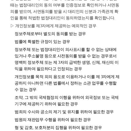
때는 법정대리인의 동의 여부를 인증정보로 확인하거나 서면동
의를 받으며, 서면동의를 받을 시 대리인의 신분과 가족관계 확
인을 통해 적법한 법정대리인이 동의하였는지를 확인합니다.
▷ 개인정보를 제3자에게 제공하는 예외적인 경우
정보주체로부터 별도의 동의를 받는 경우
법률에 특별한 규정이 있는 경우
정보주체 또는 법정대리인이 의사표시를 할 수 없는 상태에
있거나 주소불명 등으로 사전동의를 받을 수 없는 경우로서
명백히 정보주체 또는 제 3자의 급박한 생명, 신체, 재산의 이
익을 위하여 필요하다고 인정되는 경우
개인정보를 목적 외의 용도로 이용하거나 이를 제 3자에게 제
공하지 아니하면 다른 법률에서 정하는 소관 업무를 수행할
수 없는 경우
조약, 그 밖의 국제협정의 이행을 위하여 외국정보 또는 국제
기구에 제공하기 위하여 필요한 경우
범죄의 수사와 공소의 제기 및 유지를 위하여 필요한 경우
법원의 재판업무 수행을 위하여 필요한 경우
형 및 감호, 보호처분의 집행을 위하여 필요한 경우