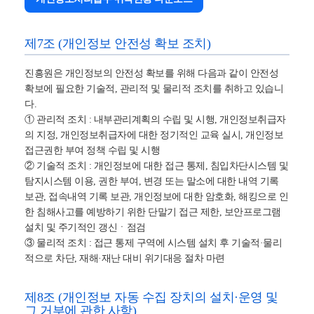
제7조 (개인정보 안전성 확보 조치)
진흥원은 개인정보의 안전성 확보를 위해 다음과 같이 안전성
확보에 필요한 기술적, 관리적 및 물리적 조치를 취하고 있습니
다.
① 관리적 조치 : 내부관리계획의 수립 및 시행, 개인정보취급자
의 지정, 개인정보취급자에 대한 정기적인 교육 실시, 개인정보
접근권한 부여 정책 수립 및 시행
② 기술적 조치 : 개인정보에 대한 접근 통제, 침입차단시스템 및
탐지시스템 이용, 권한 부여, 변경 또는 말소에 대한 내역 기록
보관, 접속내역 기록 보관, 개인정보에 대한 암호화, 해킹으로 인
한 침해사고를 예방하기 위한 단말기 접근 제한, 보안프로그램
설치 및 주기적인 갱신ㆍ점검
③ 물리적 조치 : 접근 통제 구역에 시스템 설치 후 기술적·물리
적으로 차단, 재해·재난 대비 위기대응 절차 마련
제8조 (개인정보 자동 수집 장치의 설치·운영 및
그 거부에 관한 사항)