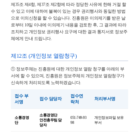
제35조 제4항, 제37조 제2항에 따라 정당한 사유에 한해 거절 할
수 있고 이에 대하여 불복이 있는 경우 권리행사와 동일한 방법
으로 이의신청을 할 수 있습니다. 진흥원은 이의제기를 받은 날
로부터 10일 이내에 이의제기 내용을 검토한 후, 그 결과에 따라
조치하고 개인정보 권리행사 요구에 대한 결과 통지서로 정보주
체에게 안내 드립니다.
제12조 (개인정보 열람청구)
① 정보주체는 진흥원에 대한 개인정보 열람 청구를 아래의 부
서에 할 수 있으며, 진흥원은 정보주체의 개인정보 열람청구가
신속하게 처리되도록 노력하겠습니다.
접수 부
접수연
접수 담당자
처리부서명
서명
락처
소통경영단
소통경영
051-749-93
개인정보파일 보유
안전총무팀 담
단
98
부서
당자