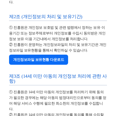
다.
제2조 (개인정보의 처리 및 보유기간)
① 진흥원은 개인정보 보호법 및 관련 법령에서 정하는 보유·이
용기간 또는 정보주체로부터 개인정보를 수집시 동의받은 개인
정보 보유·이용 기간내에서 개인정보를 처리합니다.
② 진흥원이 운영하는 개인정보파일의 처리 및 보유기간은 개인
정보파일 보유현황을 통해서 확인하실 수 있습니다.
개인정보파일 보유현황 다운로드
제3조 (14세 미만 아동의 개인정보 처리에 관한 사
항)
① 진흥원은 14세 미만 아동의 개인정보를 처리하기 위해 동의
가 필요한 경우에는 해당 아동의 법정대리인으로부터 동의를 얻
어 해당 서비스 수행에 필요한 최소한의 개인정보를 수집합니
다.
② 진흥원은 14세 미만 아동의 개인정보를 동의를 통해 수집할