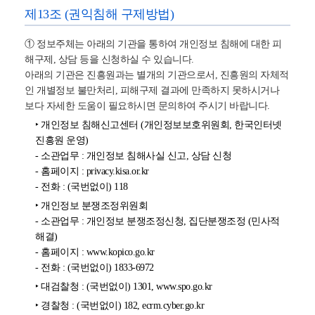
제13조 (권익침해 구제방법)
① 정보주체는 아래의 기관을 통하여 개인정보 침해에 대한 피
해구제, 상담 등을 신청하실 수 있습니다.
아래의 기관은 진흥원과는 별개의 기관으로서, 진흥원의 자체적
인 개별정보 불만처리, 피해구제 결과에 만족하지 못하시거나
보다 자세한 도움이 필요하시면 문의하여 주시기 바랍니다.
‣ 개인정보 침해신고센터 (개인정보보호위원회, 한국인터넷
진흥원 운영)
- 소관업무 : 개인정보 침해사실 신고, 상담 신청
- 홈페이지 : privacy.kisa.or.kr
- 전화 : (국번없이) 118
‣ 개인정보 분쟁조정위원회
- 소관업무 : 개인정보 분쟁조정신청, 집단분쟁조정 (민사적
해결)
- 홈페이지 : www.kopico.go.kr
- 전화 : (국번없이) 1833-6972
‣ 대검찰청 : (국번없이) 1301, www.spo.go.kr
‣ 경찰청 : (국번없이) 182, ecrm.cyber.go.kr