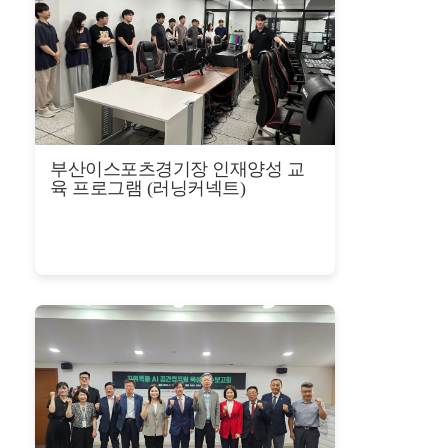
공고/알림
공지사항
사업공고
BIPA소식
보도자료
포토뉴스
부산이스포츠경기장 인재양성 교
육 프로그램 (러닝커넥트)
사업안내
추진사업
입주시설안내
자료실
홍보자료
정기간행물
BIPA소개
인사말
설립목적/연혁