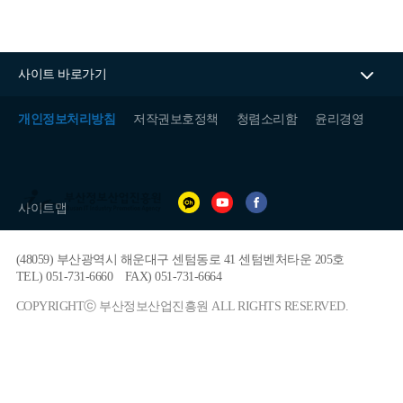
사이트 바로가기
개인정보처리방침
저작권보호정책
청렴소리함
윤리경영
(재)
부
사이트맵
산
정
보
(48059) 부산광역시 해운대구 센텀동로 41 센텀벤처타운 205호
산
업
TEL) 051-731-6660
FAX) 051-731-6664
진
흥
COPYRIGHTⓒ 부산정보산업진흥원 ALL RIGHTS RESERVED.
원