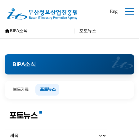
(재)
Eng
부
전
산
체
정
보
메
BIPA소식
포토뉴스
산
뉴
홈으로 가기
업
진
흥
원
BIPA소식
보도자료
포토뉴스
포토뉴스