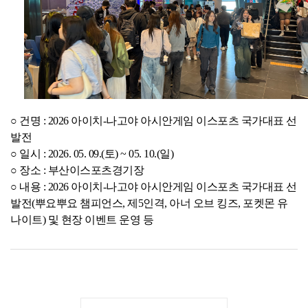
○ 건명 : 2026 아이치-나고야 아시안게임 이스포츠 국가대표 선
발전
○ 일시 : 2026. 05. 09.(토) ~ 05. 10.(일)
○ 장소 : 부산이스포츠경기장
○ 내용 : 2026 아이치-나고야 아시안게임 이스포츠 국가대표 선
발전(뿌요뿌요 챔피언스, 제5인격, 아너 오브 킹즈, 포켓몬 유
나이트) 및 현장 이벤트 운영 등