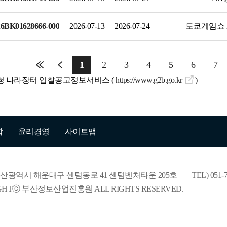
비전
ESG경영
부서안내
6BK01628666-000
2026-07-13
2026-07-24
도쿄게임쇼 
1
2
3
4
5
6
7
달청 나라장터 입찰공고정보서비스 (
https://www.g2b.go.kr
)
함
윤리경영
사이트맵
9) 부산광역시 해운대구 센텀동로 41 센텀벤처타운 205호
TEL) 051-
GHTⓒ 부산정보산업진흥원 ALL RIGHTS RESERVED.