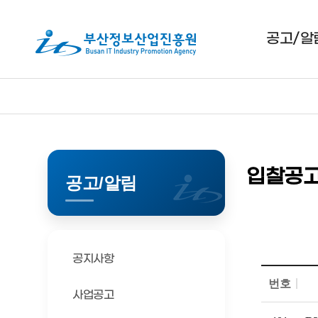
(재)
부
산
(재)
공고/알
부
정
산
보
정
산
보
업
산
업
진
진
흥
흥
원
원
입찰공
공고/알림
공지사항
번호
사업공고