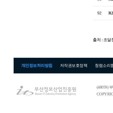
BIPA소개
인사말
설립목적/연혁
92
R2
출처 : 조
개인정보처리방침
저작권보호정책
청렴소리
(재)
(4805
부
COPYRI
산
정
보
산
업
진