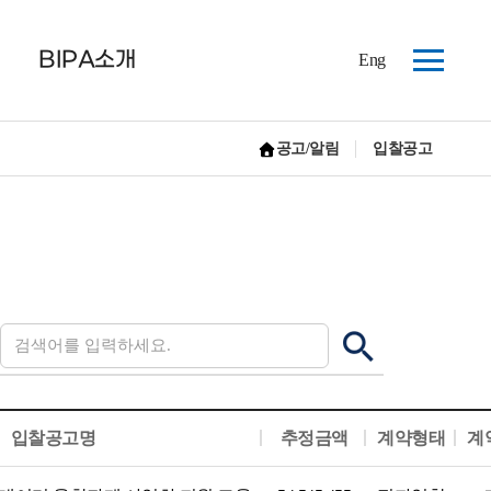
BIPA소개
Eng
사
이
트
공고/알림
입찰공고
맵
홈으로 가기
입찰공고명
추정금액
계약형태
계