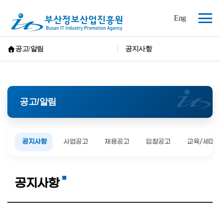
(재)
Eng
부
전
산
체
정
보
메
공고/알림
공지사항
산
뉴
홈으로 가기
업
진
흥
원
공고/알림
공지사항
사업공고
채용공고
입찰공고
교육/세미
공지사항