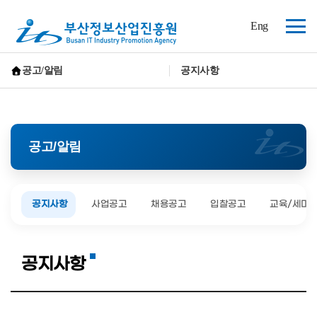
(재)
Eng
부
전
산
체
정
보
메
공고/알림
공지사항
산
뉴
홈으로 가기
업
진
흥
원
공고/알림
공지사항
사업공고
채용공고
입찰공고
교육/세미
공지사항