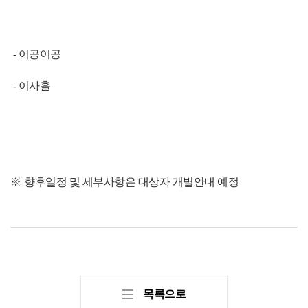
사업안내
추진사업
입주시설안내
 - 이공이공
자료실
홍보자료
정기간행물
 - 이사흘
BIPA소개
인사말
설립목적/연혁
※ 
향후일정 및 세부사항은 대상자 개별안내 예정
목록으로