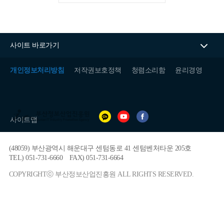
사이트 바로가기
개인정보처리방침
저작권보호정책
청렴소리함
윤리경영
(재)
부
사이트맵
산
정
보
(48059) 부산광역시 해운대구 센텀동로 41 센텀벤처타운 205호
산
업
TEL) 051-731-6660
FAX) 051-731-6664
진
흥
COPYRIGHTⓒ 부산정보산업진흥원 ALL RIGHTS RESERVED.
원