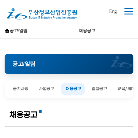
(재)
Eng
부
전
산
체
정
보
메
공고/알림
채용공고
산
뉴
홈으로 가기
업
진
흥
원
공고/알림
공지사항
사업공고
채용공고
입찰공고
교육/세미
채용공고