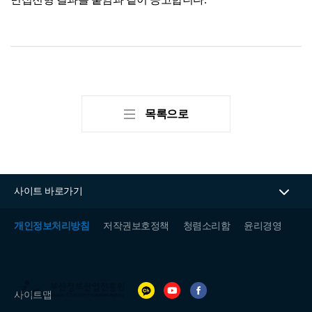
BIPA소개
인사말
설립목적/연혁
목록으로
사이트 바로가기
개인정보처리방침
저작권보호정책
청렴소리함
윤리경영
(재)
부
사이트맵
산