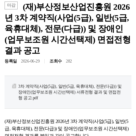
(재)부산정보산업진흥원 2026
마감
년 3차 계약직(사업(5급), 일반(5급,
육휴대체), 전문(다급)) 및 장애인
(업무보조원 시간선택제) 면접전형
공고/알림
공지사항
사업공고
결과 공고
등록일
2026-06-29
조회수
282
BIPA소식
보도자료
포토뉴스
3차 계약직(사업(5급), 일반(5급, 육휴대체), 전문(다급)) 및
장애인(업무보조원 시간선택제) 서류전형 결과 및 면접전
사업안내
형 공고.pdf
추진사업
입주시설안내
(재)부산정보산업진흥원 2026년 3차 계약직(사업(5급), 일반(5
급, 육휴대체), 전문(다급)) 및 장애인(업무보조원 시간선택제)
자료실
홍보자료
정기간행물
면접전형 결과를 붙임과 같이 공고합니다.