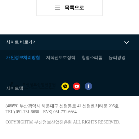
BIPA소개
인사말
설립목적/연혁
목록으로
사이트 바로가기
개인정보처리방침
저작권보호정책
청렴소리함
윤리경영
(재)
부
사이트맵
산
정
보
(48059) 부산광역시 해운대구 센텀동로 41 센텀벤처타운 205호
산
업
TEL) 051-731-6660
FAX) 051-731-6664
진
흥
COPYRIGHTⓒ 부산정보산업진흥원 ALL RIGHTS RESERVED.
원