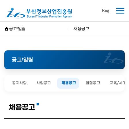
(재)
Eng
부
전
산
체
정
보
메
공고/알림
채용공고
산
뉴
홈으로 가기
업
진
흥
원
공고/알림
공지사항
사업공고
채용공고
입찰공고
교육/세미
채용공고