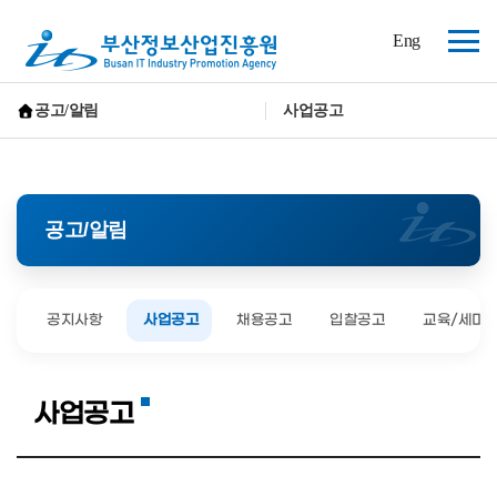
(재)
Eng
부
전
산
체
정
보
메
공고/알림
사업공고
산
뉴
홈으로 가기
업
진
흥
원
공고/알림
공지사항
사업공고
채용공고
입찰공고
교육/세미
사업공고