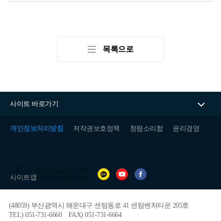
목록으로
사이트 바로가기
개인정보처리방침
저작권보호정책
청렴소리함
윤리경영
(재)
부
사이트맵
산
정
보
(48059) 부산광역시 해운대구 센텀동로 41 센텀벤처타운 205호
산
업
TEL) 051-731-6660
FAX) 051-731-6664
진