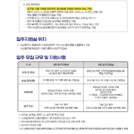
사업안내
추진사업
입주시설안내
자료실
홍보자료
정기간행물
BIPA소개
인사말
설립목적/연혁