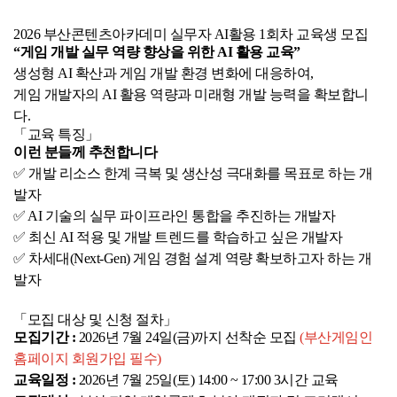
2026 부산콘텐츠아카데미 실무자 AI활용 1회차 교육생 모집
사업안내
“게임 개발 실무 역량 향상을 위한 AI 활용 교육”
추진사업
입주시설안내
생성형 AI 확산과 게임 개발 환경 변화에 대응하여, 
게임 개발자의 AI 활용 역량과 미래형 개발 능력을 확보합니
다.
「교육 특징」
자료실
이런 분들께 추천합니다
홍보자료
정기간행물
✅ 개발 리소스 한계 극복 및 생산성 극대화를 목표로 하는 개
발자
✅ AI 기술의 실무 파이프라인 통합을 추진하는 개발자
BIPA소개
인사말
설립목적/연혁
✅ 최신 AI 적용 및 개발 트렌드를 학습하고 싶은 개발자
✅ 차세대(Next-Gen) 게임 경험 설계 역량 확보하고자 하는 개
발자
「모집 대상 및 신청 절차」
모집기간 :
 2026년 7월 24일(금)까지 선착순 모집 
(부산게임인 
홈페이지 회원가입 필수)
교육일정 :
 2026년 7월 25일(토) 14:00 ~ 17:00 3시간 교육