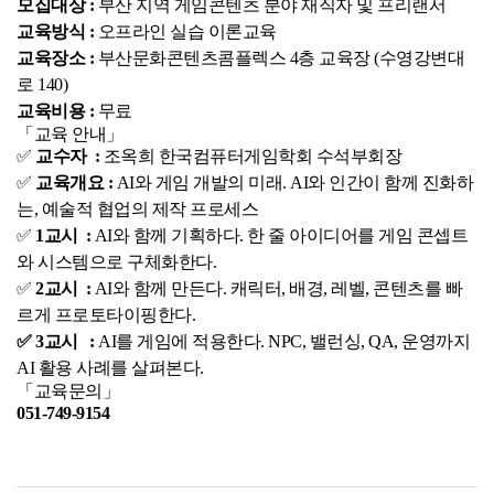
모집대상 :
 부산 지역 게임콘텐츠 분야 재직자 및 프리랜서
교육방식 :
 오프라인 실습 이론교육 
교육장소 :
 부산문화콘텐츠콤플렉스 4층 교육장 (수영강변대
로 140)
교육비용 :
 무료
「교육 안내」
✅ 
교수자  :
 조옥희 한국컴퓨터게임학회 수석부회장
✅ 
교육개요 :
 AI와 게임 개발의 미래. AI와 인간이 함께 진화하
는, 예술적 협업의 제작 프로세스
✅ 
1교시  :
 AI와 함께 기획하다. 한 줄 아이디어를 게임 콘셉트
와 시스템으로 구체화한다.
✅ 
2교시  :
 AI와 함께 만든다. 캐릭터, 배경, 레벨, 콘텐츠를 빠
르게 프로토타이핑한다.
✅ 3교시   :
 AI를 게임에 적용한다. NPC, 밸런싱, QA, 운영까지 
AI 활용 사례를 살펴본다.
「교육문의」
051-749-9154