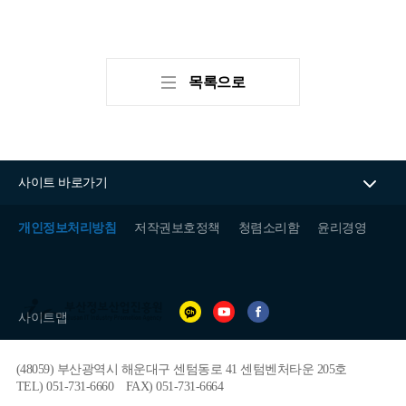
목록으로
사이트 바로가기
개인정보처리방침
저작권보호정책
청렴소리함
윤리경영
(재)
부
사이트맵
산
정
보
(48059) 부산광역시 해운대구 센텀동로 41 센텀벤처타운 205호
산
업
TEL) 051-731-6660
FAX) 051-731-6664
진