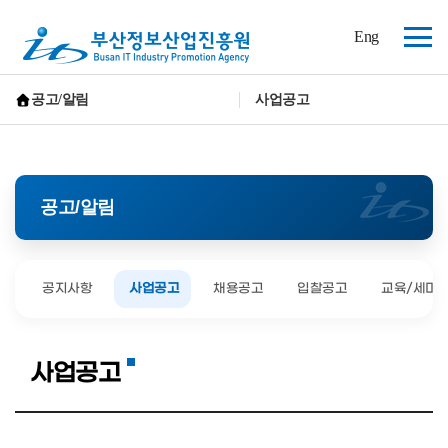
(재)
Eng
부
전
산
체
정
보
메
공고/알림
사업공고
산
뉴
홈으로 가기
업
진
흥
원
공고/알림
공지사항
사업공고
채용공고
입찰공고
교육/세미
사업공고