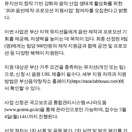
뮤지션의 창작 기반 강화와 음악 산업 생태계 활성화를 위한
‘2026 음반제작·프로모션 지원사업’ 참여자를 모집한다고 밝혔
다.
이번 사업은 부산 지역 뮤지션들에게 음반 제작과 프로모션 기
회를 제공해, 자생력을 높이는 데 목적이 있다. 최종 선정된 8팀
(명)에게는 팀당 900만원의 제작 지원금과 함께 공연 및 프로모
션 등 다양한 혜택이 지원된다.
공고/알림
공지사항
사업공고
지원 대상은 부산 거주 요건을 충족하는 뮤지션(개인 또는 팀)
으로, 신청 시 음원 URL 제출이 필수다. 세부 지원 자격과 지원
BIPA소식
방법은 부산음악창작소 홈페이지(https://musiclabbusan.com/)에
보도자료
포토뉴스
서 확인할 수 있다.
사업 신청은 국고보조금 통합관리시스템 e나라도움
사업안내
추진사업
입주시설안내
(www.gosims.go.kr)을 통해 온라인으로만 가능하며, 접수는 5월
4일(월) 14시까지 진행된다.
선정 절차는 1차 서류 및 음원 평가, 2차 실연 및 발표 평가를 거