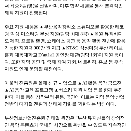
자료실
쳐 최종 8팀(명)을 선발하며, 이후 협약 체결을 통해 본격적인
홍보자료
정기간행물
제작 지원이 진행된다.
주요 지원 내용은 ▲부산음악창작소 스튜디오를 활용한 레코
BIPA소개
인사말
설립목적/연혁
딩·믹싱·마스터링 무상 지원(팀당 최대 8곡) ▲음원·뮤직비디
오 제작, 프로필 촬영, 쇼케이스 공연 등 음악 활동 전반에 활용
가능한 지원금 900만 원 지급 ▲KT&G 상상마당 부산 라이브
홀과 대동대학교 D’art hall 공연장 대관(팀당 1회)이 지원 등이
다. 또한 지역 공연 및 축제 참여 기회, 네트워킹, 홍보 등 후속
지원도 연계 운영될 예정이다.
아울러 진흥원은 올해 신규 사업으로 ▲AI 활용 음악 공모전
▲AI 음악 교육 프로그램 ▲버스킹 지원 사업 등을 함께 추진
한다. 이를 통해 창작부터 유통, 공연에 이르는 지역 음악 산업
전반의 디지털 전환과 생태계 강화를 꾀한다는 방침이다.
부산정보산업진흥원 김태열 원장은 “부산 뮤지션들의 창의적
인 음악 콘텐츠가 국내외 시장으로 확산될 수 있도록 지속적인