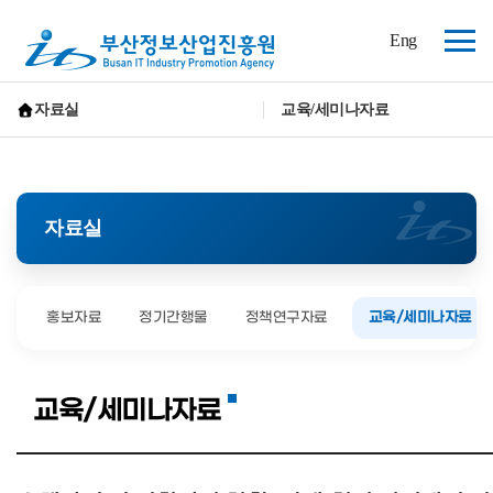
(재)
Eng
부
전
산
체
정
보
메
자료실
교육/세미나자료
산
뉴
홈으로 가기
업
진
흥
원
자료실
홍보자료
정기간행물
정책연구자료
교육/세미나자료
교육/세미나자료