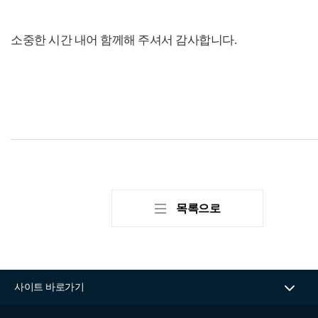
자료실
홍보자료
정기간행물
소중한 시간 내어 함께해 주셔서 감사합니다.
BIPA소개
인사말
설립목적/연혁
목록으로
사이트 바로가기