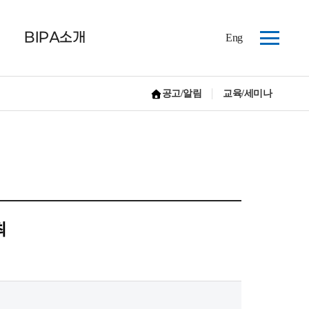
BIPA소개
Eng
사
이
트
공고/알림
교육/세미나
맵
홈으로 가기
최