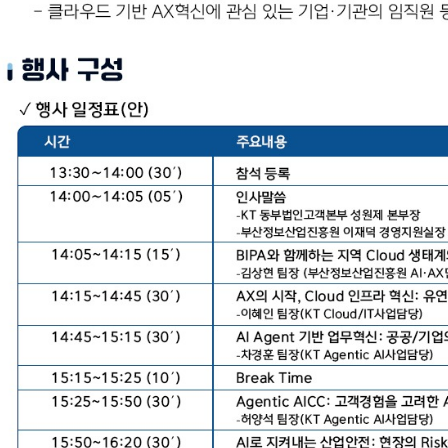
정책연구자료
교육/세미나자료
통계/정책자료
비전
ESG경영
부서안내