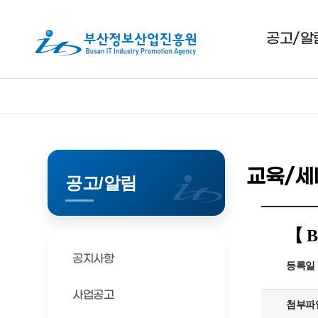
(재)
부
산
(재)
공고/알
부
정
산
보
정
산
보
업
산
업
진
진
흥
흥
원
원
교육/세
공고/알림
【 B
공지사항
등록일
사업공고
첨부파