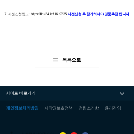
7. 사전신청링크 : 
https://link24.kr/H6iKP35
사전신청 후 참가하셔야 경품추첨 됩니다
목록으로
사이트 바로가기
개인정보처리방침
저작권보호정책
청렴소리함
윤리경영
(재)