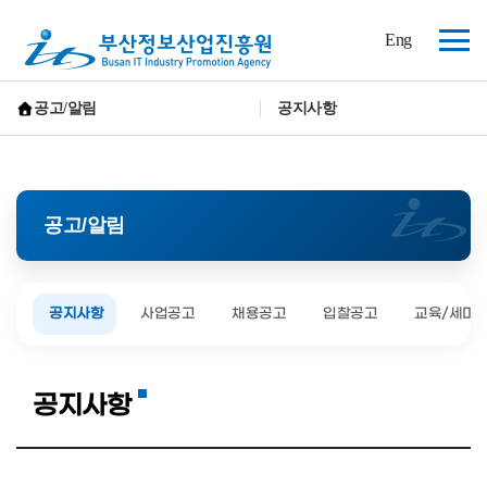
(재)
Eng
부
전
산
체
정
보
메
공고/알림
공지사항
산
뉴
홈으로 가기
업
진
흥
원
공고/알림
공지사항
사업공고
채용공고
입찰공고
교육/세미
공지사항