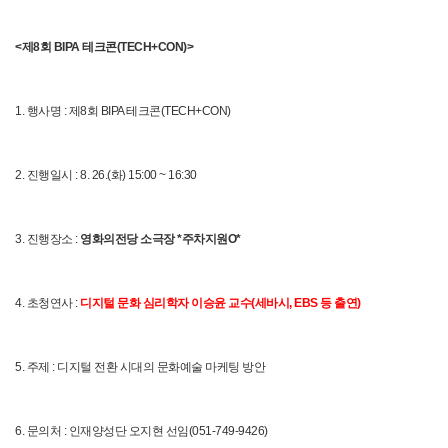
자료실
홍보자료
정기간행물
<제8회 BIPA 테크콘(TECH+CON)>
BIPA소개
인사말
설립목적/연혁
1. 행사명 : 제8회 BIPA 테크콘(TECH+CON)
2. 진행일시 : 8. 26.(화) 15:00 ~ 16:30
3. 진행장소 : 
영화의전당 소극장
*주차지원O*
4. 초청연사 : 
디지털 문화 심리학자 이승윤 교수(세바시, EBS 등 출연)
5. 주제 : 디지털 전환 시대의 문화예술 마케팅 방안
6. 문의처 : 인재양성단 오지현 선임(051-749-9426)