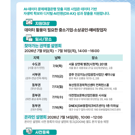
공고/알림
공지사항
사업공고
BIPA소식
보도자료
포토뉴스
사업안내
추진사업
입주시설안내
자료실
홍보자료
정기간행물
BIPA소개
인사말
설립목적/연혁