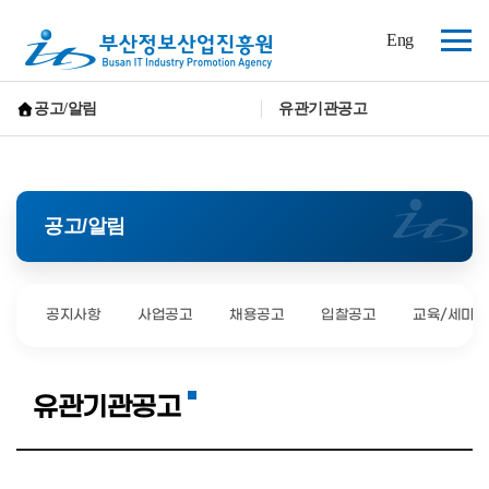
(재)
Eng
부
전
산
체
정
보
메
공고/알림
유관기관공고
산
뉴
홈으로 가기
업
진
흥
원
공고/알림
공지사항
사업공고
채용공고
입찰공고
교육/세미나
유관기관공고