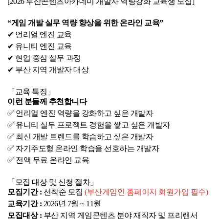
BIPA소식
[2026 부산콘텐츠아카데미 개발자 역량강화 교육생 모집]
보도자료
포토뉴스
“게임 개발 실무 역량 향상을 위한 온라인 교육”
✔ 언리얼 엔진 교육
사업안내
추진사업
입주시설안내
✔ 유니티 엔진 교육
✔ 현업 중심 실무 과정
✔ 부산 지역 개발자 대상
자료실
「교육 특징」
홍보자료
정기간행물
이런 분들께 추천합니다
✅ 언리얼 엔진 역량을 강화하고 싶은 개발자
✅ 유니티 실무 프로젝트 경험을 쌓고 싶은 개발자
BIPA소개
✅ 최신 개발 트렌드를 학습하고 싶은 개발자
인사말
설립목적/연혁
✅ 자기주도형 온라인 학습을 선호하는 개발자
✅ 전액 무료 온라인 교육
「모집 대상 및 신청 절차」
모집기간 :
 선착순 모집 
(부산게임인 홈페이지 회원가입 필수)
교육기간 :
 2026년 7월 ~ 11월
모집대상 :
 부산 지역 게임콘텐츠 분야 재직자 및 프리랜서