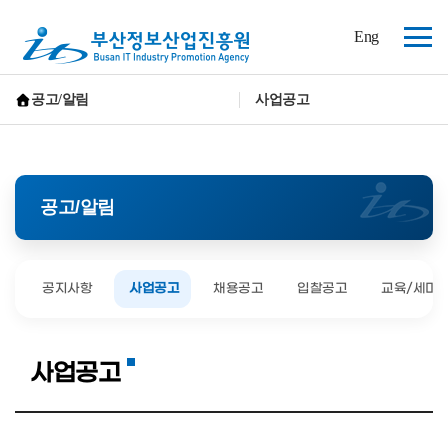
(재)
Eng
부
전
산
체
정
보
메
공고/알림
사업공고
산
뉴
홈으로 가기
업
진
흥
원
공고/알림
공지사항
사업공고
채용공고
입찰공고
교육/세미
사업공고