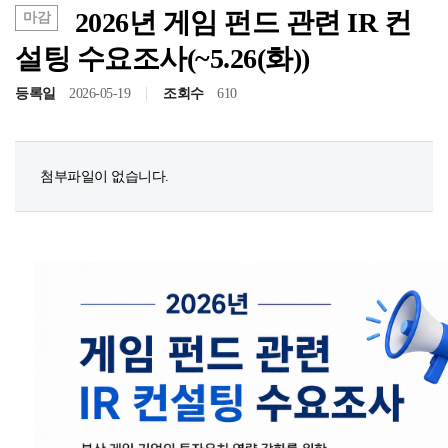
2026년 게임 펀드 관련 IR 컨
마감
설팅 수요조사(~5.26(화))
등록일
2026-05-19
조회수
610
첨부파일이 없습니다.
공고/알림
공지사항
사업공고
BIPA소식
보도자료
포토뉴스