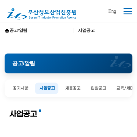
(재)
Eng
부
전
산
체
정
보
메
공고/알림
사업공고
산
뉴
홈으로 가기
업
진
흥
원
공고/알림
공지사항
사업공고
채용공고
입찰공고
교육/세미
사업공고