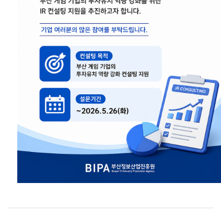
사업안내
추진사업
입주시설안내
자료실
홍보자료
정기간행물
BIPA소개
인사말
설립목적/연혁