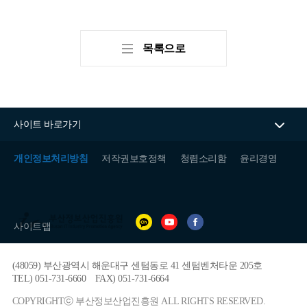
목록으로
사이트 바로가기
개인정보처리방침
저작권보호정책
청렴소리함
윤리경영
(재)
부
사이트맵
산
정
보
(48059) 부산광역시 해운대구 센텀동로 41 센텀벤처타운 205호
산
업
TEL) 051-731-6660
FAX) 051-731-6664
진
흥
COPYRIGHTⓒ 부산정보산업진흥원 ALL RIGHTS RESERVED.