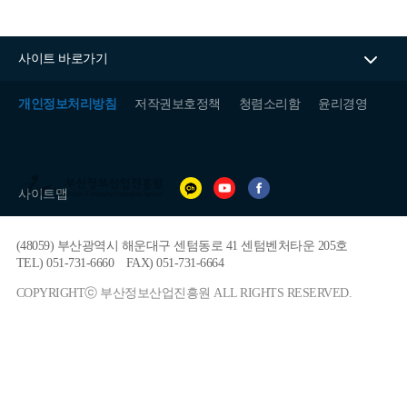
사이트 바로가기
개인정보처리방침
저작권보호정책
청렴소리함
윤리경영
(재)
부
사이트맵
산
정
보
(48059) 부산광역시 해운대구 센텀동로 41 센텀벤처타운 205호
산
업
TEL) 051-731-6660
FAX) 051-731-6664
진
흥
COPYRIGHTⓒ 부산정보산업진흥원 ALL RIGHTS RESERVED.
원