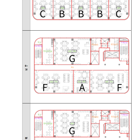
공고/알림
공지사항
사업공고
BIPA소식
보도자료
포토뉴스
사업안내
추진사업
입주시설안내
자료실
홍보자료
정기간행물
BIPA소개
인사말
설립목적/연혁