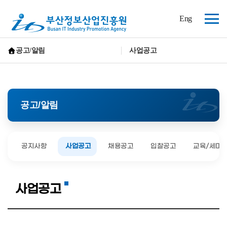
(재)
Eng
부
전
산
체
정
보
메
공고/알림
사업공고
산
뉴
홈으로 가기
업
진
흥
원
공고/알림
공지사항
사업공고
채용공고
입찰공고
교육/세미
사업공고