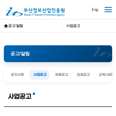
(재)
Eng
부
전
산
체
정
보
메
공고/알림
사업공고
산
뉴
홈으로 가기
업
진
흥
원
공고/알림
공지사항
사업공고
채용공고
입찰공고
교육/세미
사업공고