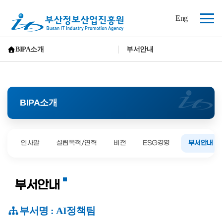
(재)
Eng
부
전
산
체
정
보
메
BIPA소개
부서안내
산
뉴
홈으로 가기
업
진
흥
원
BIPA소개
인사말
설립목적/연혁
비전
ESG경영
부서안내
부서안내
부서명 :
AI정책팀