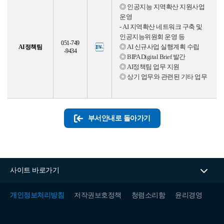
자료실
◎ 인공지능 지역확산 지원사업
홍보자료
정기간행물
운영
- AI 지역확산 네트워크 구축 및
인공지능위원회 운영 등
051-749
AI정책팀
◎ AI 신규사업 실행계획 수립
BIPA소개
-9434
인사말
설립목적/연혁
◎ BIPA Digital Brief 발간
◎ AI정책팀 업무 지원
◎ 상기 업무와 관련된 기타 업무
부서안내로 돌아가기
사이트 바로가기
개인정보처리방침
저작권보호정책
청렴소리함
윤리경영