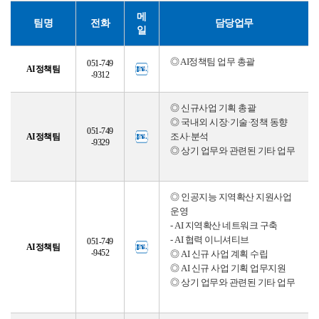
메
팀명
전화
담당업무
일
◎ AI정책팀 업무 총괄
051-749
AI정책팀
-9312
◎ 신규사업 기획 총괄
◎ 국내외 시장·기술·정책 동향
공고/알림
051-749
공지사항
사업공고
AI정책팀
조사·분석
-9329
◎ 상기 업무와 관련된 기타 업무
BIPA소식
보도자료
포토뉴스
◎ 인공지능 지역확산 지원사업
운영
- AI 지역확산 네트워크 구축
- AI 협력 이니셔티브
051-749
AI정책팀
사업안내
-9452
◎ AI 신규 사업 계획 수립
추진사업
입주시설안내
◎ AI 신규 사업 기획 업무지원
◎ 상기 업무와 관련된 기타 업무