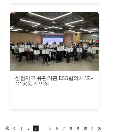
센텀지구 유관기관 ESG협의체 '으-
쓱' 공동 선언식
1
2
3
4
5
6
7
8
9
10