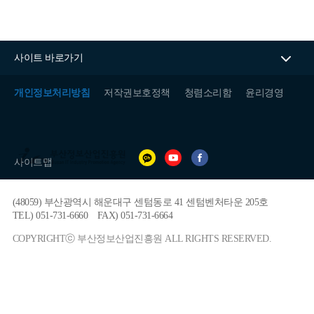
사이트 바로가기
개인정보처리방침
저작권보호정책
청렴소리함
윤리경영
(재)
부
사이트맵
산
정
보
(48059) 부산광역시 해운대구 센텀동로 41 센텀벤처타운 205호
산
업
TEL) 051-731-6660
FAX) 051-731-6664
진
흥
COPYRIGHTⓒ 부산정보산업진흥원 ALL RIGHTS RESERVED.
원