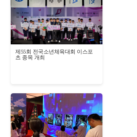
공고/알림
공지사항
사업공고
BIPA소식
보도자료
포토뉴스
제55회 전국소년체육대회 이스포
츠 종목 개최
사업안내
추진사업
입주시설안내
자료실
홍보자료
정기간행물
BIPA소개
인사말
설립목적/연혁