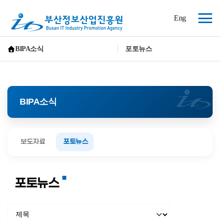
(재)
Eng
부
전
산
체
정
보
메
BIPA소식
포토뉴스
산
뉴
홈으로 가기
업
진
흥
원
BIPA소식
보도자료
포토뉴스
포토뉴스